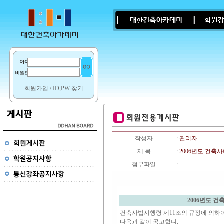
회원가입
/
ID,PW 찾기
작성자
:
관리자
제 목
:
2006년도 건축
첨부파일
:
2006년도 
건축사법시행령 제11조의 규정에 의하여
다음과 같이 공고합니.