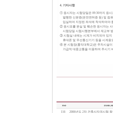
4. 기타사항
① 응시자는 시험당일은 09:30까지 응
발행한 신분증(운전면허증 등) 및 컴
입실하여 지정된 좌석에 착석하여야 합
② 응시표를 분실 및 훼손한 응시자는 
시험당일 시험시행본부에서 재교부 받
③ 시험실 내에는 시계가 비치되어 있지
휴대폰 및 무선통신기기 등을 시계용도
④ 본 시험장(홍익대학교)은 주차시설이
가급적 대중교통을 이용하여 주시기 
116
2006년도 2차 건축사자격시험 