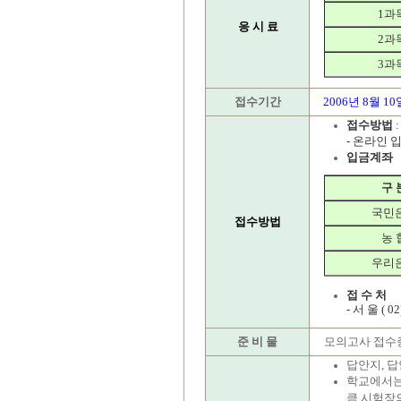
1과
응 시 료
2과
3과
접수기간
2006년 8월 1
접수방법
- 온라인 
입금계좌
구 
국민
접수방법
농 
우리
접 수 처
- 서 울 ( 02
준 비 물
모의고사 접수증
답안지, 
학교에서는
큼 시험장