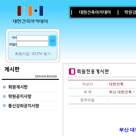
회원가입
/
ID,PW 찾기
작성자
:
대한건축
제 목
:
부산 대한건축 +
첨부파일
:
부산 대