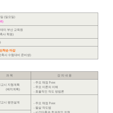
3일 (일요일)
PM)
미 부산 교육원
축사 학원)
사
선착순 마감
월 건축사 수험대비 준비생)
과 목
강 의 내 용
- 주요 채점 Point
1교시 지형계획
- 주요 이론의 이해
(배치계획)
- 효율적인 작도 방법론
2교시 평면설계
- 주요 채점 Point
- 필살 작도법
- 시간단축과 효과적인 표현