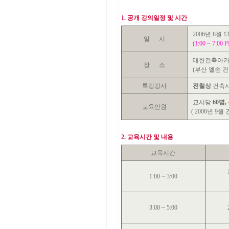
1. 공개 강의일정 및 시간
2006년 8월 1
일 시
(1:00 ~ 7:00 
대한건축아카데
장 소
(부산 엘손 건
특강강사
전칠상
건축
교시당
60명,
교육인원
( 2006년 9
2. 교육시간 및 내용
교육시간
1:00 ~ 3:00
3:00 ~ 5:00