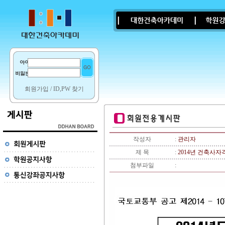
회원가입
/
ID,PW 찾기
작성자
:
관리자
제 목
:
2014년 건축사
첨부파일
: