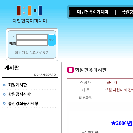
회원가입
/
ID,PW 찾기
작성자
:
관리자
제 목
:
3월 시험대비 강
첨부파일
:
★2006
○학원강좌