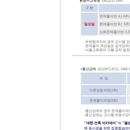
▶
광주교육원
(062)232-1800
구 분
문제풀이반 A ( 6주)
일요일
문제풀이반 B ( 6주
심화문제풀이반 A,B(
-부분합격자의 경우 교시별 강
-문제풀이 개강일은 공개강좌로
-서울교육원의 12월 강좌 일
○
통신강좌
(02)3472-8112, 3486-
과 정
이론정립과정(2회)
문제풀이과정(8회)
-통신강좌의 경우 문제풀이과
-통신강좌는 교시별 부분수강
"대한 건축 아카데미"
와
"엘
목 응시생을 위한 집중합습반이